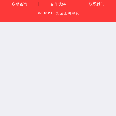
刘海涛
通信与测控研究
杨士中
兼职导师
赵明富