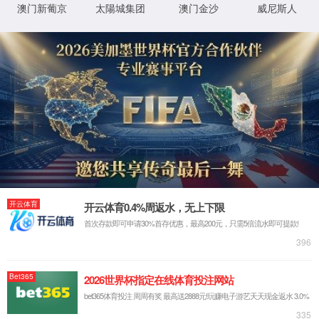
师资概况
通信与测控
路检测中心
人才计划
博士生导师
电子信息工程系
硕士生导师
张磊
青年教师
林慧平
学科团队
黄智勇
人才招聘
曹海林