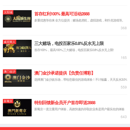
通信工程系
于彦涛
唐明春
钱君辉
覃剑
集成电路设计与
代志江